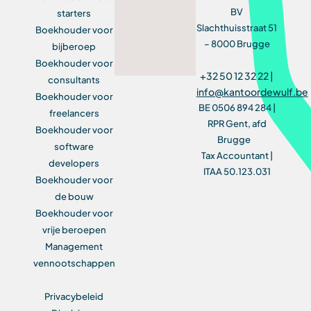
BV
starters
Slachthuisstraat 51
Boekhouder voor
– 8000 Brugge
bijberoep
Boekhouder voor
+32 50 12 32 22 |
consultants
info@kantoordewulf.be
Boekhouder voor
BE 0506 894 284 |
freelancers
RPR Gent, afd
Boekhouder voor
Brugge
software
Tax Accountant |
developers
ITAA 50.123.031
Boekhouder voor
de bouw
Boekhouder voor
vrije beroepen
Management
vennootschappen
Privacybeleid