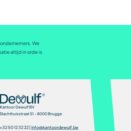
e ondernemers. We
tie altijd in orde is
Kantoor Dewulf BV
Slachthuisstraat 51 – 8000 Brugge
+32 50 12 32 22 |
info@kantoordewulf.be