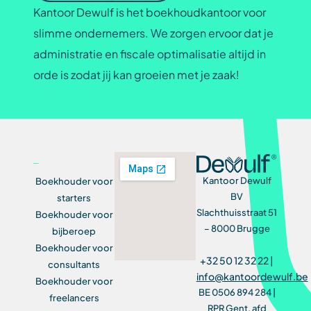
Kantoor Dewulf is het boekhoudkantoor voor
slimme ondernemers. We zorgen ervoor dat je
administratie en fiscale optimalisatie altijd in
orde is zodat jij kan groeien met je zaak!
Kantoor Dewulf
Boekhouder voor
BV
starters
Slachthuisstraat 51
Boekhouder voor
– 8000 Brugge
bijberoep
Boekhouder voor
+32 50 12 32 22 |
consultants
info@kantoordewulf.be
Boekhouder voor
BE 0506 894 284 |
freelancers
RPR Gent, afd