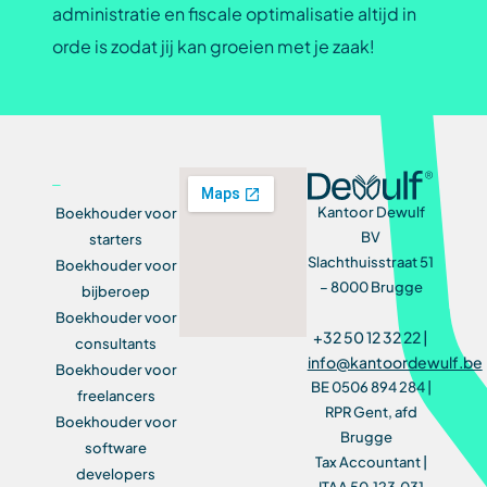
administratie en fiscale optimalisatie altijd in
orde is zodat jij kan groeien met je zaak!
Kantoor Dewulf
Boekhouder voor
BV
starters
Slachthuisstraat 51
Boekhouder voor
– 8000 Brugge
bijberoep
Boekhouder voor
+32 50 12 32 22 |
consultants
info@kantoordewulf.be
Boekhouder voor
BE 0506 894 284 |
freelancers
RPR Gent, afd
Boekhouder voor
Brugge
software
Tax Accountant |
developers