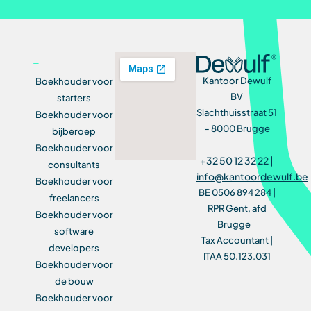
Kantoor Dewulf
Boekhouder voor
BV
starters
Slachthuisstraat 51
Boekhouder voor
– 8000 Brugge
bijberoep
Boekhouder voor
+32 50 12 32 22 |
consultants
info@kantoordewulf.be
Boekhouder voor
BE 0506 894 284 |
freelancers
RPR Gent, afd
Boekhouder voor
Brugge
software
Tax Accountant |
developers
ITAA 50.123.031
Boekhouder voor
de bouw
Boekhouder voor