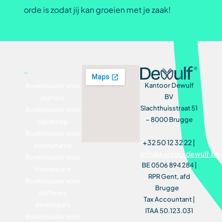
orde is zodat jij kan groeien met je zaak!
Kantoor Dewulf
Boekhouder voor
BV
starters
Slachthuisstraat 51
Boekhouder voor
– 8000 Brugge
bijberoep
Boekhouder voor
+32 50 12 32 22 |
consultants
info@kantoordewulf.be
Boekhouder voor
BE 0506 894 284 |
freelancers
RPR Gent, afd
Boekhouder voor
Brugge
software
Tax Accountant |
developers
ITAA 50.123.031
Boekhouder voor